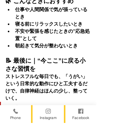
🌿 こんなときにおすすめ
仕事や人間関係で気が張っている
とき
寝る前にリラックスしたいとき
不安や緊張を感じたときの“応急処
置”として
朝起きて気分が整わないとき
📝 最後に｜“今ここ”に戻る小
さな習慣を
ストレスフルな毎日でも、「うがい」
という
日常的な動作
にひと工夫するだ
けで、
自律神経はほんの少し、整って
いく
。
💬「整える」って、がんばるこ
とじゃない。ゆるめること、や
Phone
Instagram
Facebook
さしくすること。