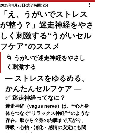
2025年4月23日
読了時間: 2分
「え、うがいでストレス
が整う？」迷走神経をやさ
しく刺激する“うがいセル
フケア”のススメ
🌀 うがいで迷走神経をやさし
く刺激する
― ストレスをゆるめる、
かんたんセルフケア ―
✅ 迷走神経ってなに？
迷走神経（vagus nerve）は、**心と身
体をつなぐ“リラックス神経”**のような
存在。脳から全身の内臓まで広がり、
呼吸・心拍・消化・感情の安定
にも関