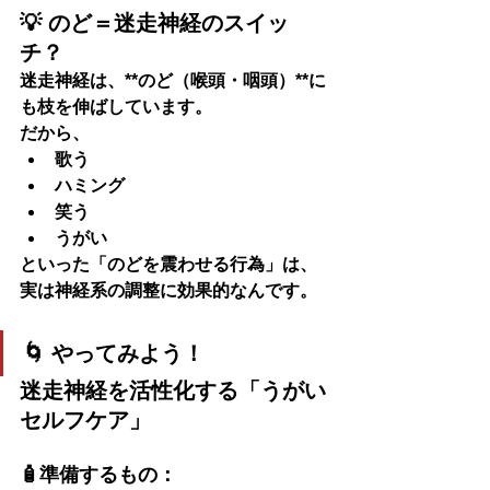
💡 のど＝迷走神経のスイッ
チ？
迷走神経は、**のど（喉頭・咽頭）**に
も枝を伸ばしています。
だから、
歌う
ハミング
笑う
うがい
といった「
のどを震わせる行為
」は、
実は
神経系の調整に効果的
なんです。
🌀 やってみよう！
迷走神経を活性化する「うがい
セルフケア」
🧴準備するもの：