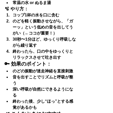
常温の水 or ぬるま湯
🫧 やり方：
コップ1杯の水を口に含む
のどを軽く振動させながら、
「ガ
ーッ」という低めの音を出して
う
がい（←ココが重要！）
30秒〜1分ほど、
ゆっくり呼吸
しな
がら繰り返す
終わったら、口の中をゆっくりと
リラックスさせて吐き出す
🔑 効果のポイント：
のどの振動が迷走神経を直接刺激
音を出すことでリズムと呼吸が整
う
深い呼吸が自然にできるようにな
る
終わった後、少し“ほっ”とする感
覚があるかも