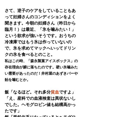
さて、逆子のケアをしていることもあ
って妊婦さんのコンディションをよく
聞きます。今朝の妊婦さん（昨日から
臨月！）は最近、「氷を噛みたい！」
という欲求が強いそうです。おうちの
冷凍庫ではもう氷は作っていないの
で、氷を求めてマックへいってドリン
クの氷を食べるとのこと。
私はこの時、「森永製菓アイスボックス」の
存在理由が腑に落ちたのです。硬い氷噛みた
い需要があったのだ！井村屋のあずきバーや
飴を噛むとか。
飯「なるほど。それ多分
貧血
ですよ」
「え、産科での血液検査は異状ないし
でした。ヘモグロビン値も結構高かっ
たです」