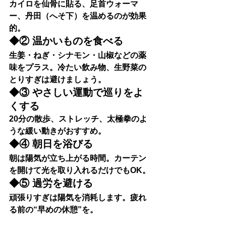
カイロを仙骨に貼る、足首ウォーマ
ー、丹田（へそ下）を温めるのが効果
的。
◆② 温かいものを食べる
生姜・ねぎ・シナモン・山椒などの薬
味をプラス。冷たい飲み物、生野菜の
とりすぎは避けましょう。
◆③ やさしい運動で巡りをよ
くする
20分の散歩、ストレッチ、太極拳のよ
うな緩い動きがおすすめ。
◆④ 朝日を浴びる
朝は陽気が立ち上がる時間。カーテン
を開けて光を取り入れるだけでもOK。
◆⑤ 過労を避ける
頑張りすぎは陽気を消耗します。疲れ
る前の“早めの休憩”を。