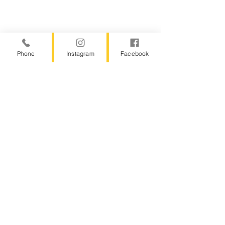
Phone
Instagram
Facebook
まとめ
陰＝潤いと落ち着きを守る
陽＝温めて巡らせる力を守る
陰陽はワンセット。どちらも大切
今日からできる小さな習慣が、未