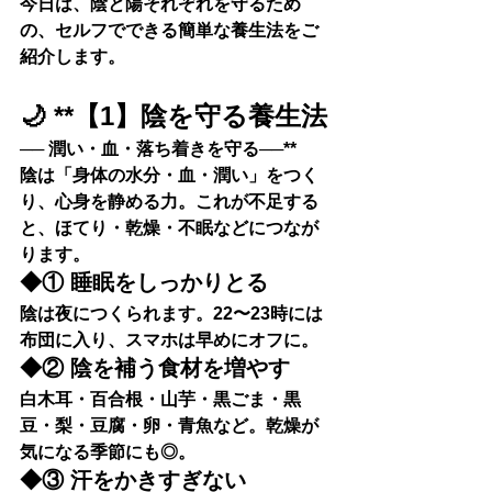
今日は、陰と陽それぞれを守るため
の、
セルフでできる簡単な養生法
をご
紹介します。
🌙 **【1】陰を守る養生法
── 潤い・血・落ち着きを守る──**
陰は「身体の水分・血・潤い」をつく
り、心身を静める力。これが不足する
と、ほてり・乾燥・不眠などにつなが
ります。
◆① 睡眠をしっかりとる
陰は夜につくられます。22〜23時には
布団に入り、スマホは早めにオフに。
◆② 陰を補う食材を増やす
白木耳・百合根・山芋・黒ごま・黒
豆・梨・豆腐・卵・青魚など。乾燥が
気になる季節にも◎。
◆③ 汗をかきすぎない