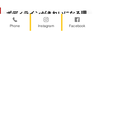
ボディラインがきれいになる理
由
Phone
Instagram
Facebook
仰向けでドローインをやってみるとわ
かるのですが、背骨が伸びて、腰、背
中の筋肉も使われています。呼吸はお
腹だけじゃなく背中も鍛えられるんで
すね！すごいわ～。
私もますますドローインと呼吸に興味
が湧いてきました。姿勢と呼吸も関連
が深そうです
ね。ふむふむ。
ドローインを取り入れて正常な骨盤を
作って生理痛を解消させましょう！
感想やコメントいただくと励みになり
ます！