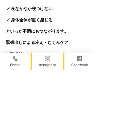
✓ 夜なかなか寝つけない
✓ 身体全体が重く感じる
といった不調にもつながります。
緊張出しによる冷え・むくみケア
当院では、
Phone
Instagram
Facebook
足に蓄積した無自覚な緊張を見つけ、
自覚し、
手放していくことで、
本来の体液循環を取り戻していきます。
強く揉みほぐすのではなく、
身体が抱え込んでいる緊張に気づき、