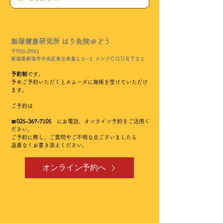
​アクセス
飯塚健康研究所 はり灸院ゆどう
〒950-0961
新潟県新潟市中央区東出来島１０−１ コシジＣＯＵＲＴ２１
予約制
です。
予めご予約いただくとスムーズに施術を受けていただけ
ます。
​
​ご予約は
☎
025-367-7105
にお電話、オンライン予約をご活用く
ださい。
​ご予約に際し、ご質問やご不明な点ございましたら
遠慮なくお書き添えください。
オンライン予約へ