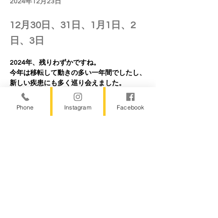
2024年12月23日
12月30日、31日、1月1日、2
日、3日
2024年、残りわずかですね。
今年は移転して動きの多い一年間でしたし、
新しい疾患にも多く巡り会えました。
「こんな症状もあるのか。」
「こんな病気があるのか」
Phone
Instagram
Facebook
と驚くこともありました。
素早く改善するケースもありますが、生活習
慣からサポートが必要なケースもあり長期で
関わらせてもらっている方も多くいます。
それぞれのお客様に「やりたいことをやり切
ってもらう」
ことを夢見ながら施術して、勉強しました。
また来年も変化を受け入れながら新しいチャ