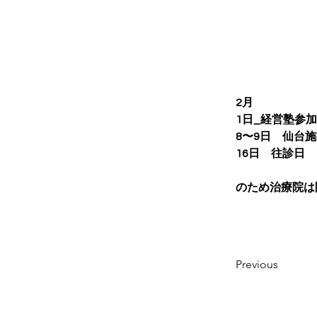
2月
1日_経営塾参加
8〜9日　仙台
16日　往診日
のため治療院は
Previous