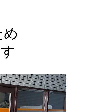
ため
ます