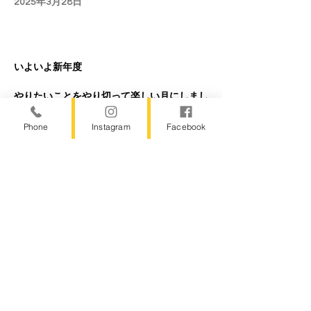
2025年3月28日
いよいよ新年度
やりたいことをやり切って楽しい月にしまし
ょう。
Phone
Instagram
Facebook
毎月起こる生理前後の不調。鍼灸は血を整え
ることでPMSへの対応ができます。
「血の塊がドロッと出てしまう。」
「イライラや落ち込みがつらい」
「頭痛が治れば最高なのに。」
多くの女性が悩んでいる症状を軽くしていき
ましょう。